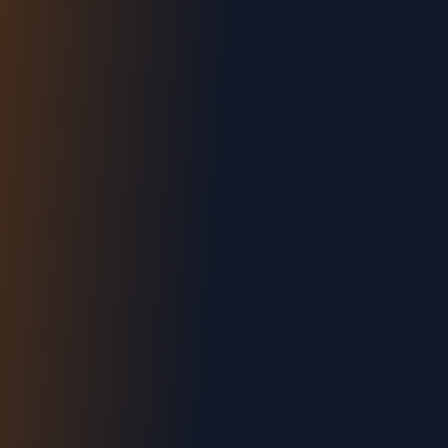
Urgence : 06.70.73.82.68
Devis gratuit
Intervention < 2h
Tout Pertuis