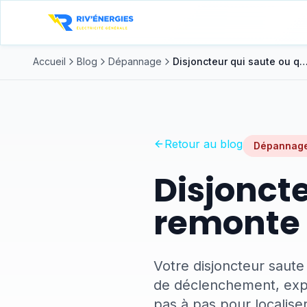
Accueil
Blog
Dépannage
Disjoncteur qui saute ou qui ne remonte pas : 7 causes e
Retour au blog
Dépannag
Disjoncte
remonte p
Votre disjoncteur saute 
de déclenchement, expli
pas à pas pour localiser