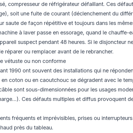
usé, compresseur de réfrigérateur défaillant. Ces défa
), soit une fuite de courant (déclenchement du différe
ur saute de façon répétitive et toujours dans les même
machine à laver passe en essorage, quand le chauffe-e
pareil suspect pendant 48 heures. Si le disjoncteur n
le réparer ou remplacer avant de le rebrancher.
que vétuste ou non conforme
ant 1990 ont souvent des installations qui ne réponde
és en coton ou en caoutchouc se dégradent avec le tem
 câble sont sous-dimensionnées pour les usages moder
charge...). Ces défauts multiples et diffus provoquent
s fréquents et imprévisibles, prises ou interrupteurs
chaud près du tableau.