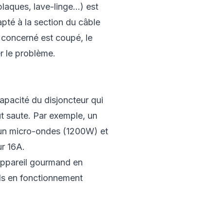
plaques, lave-linge...) est
apté à la section du câble
it concerné est coupé, le
r le problème.
apacité du disjoncteur qui
ut saute. Par exemple, un
c un micro-ondes (1200W) et
r 16A.
appareil gourmand en
ils en fonctionnement