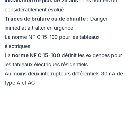
Installation de plus de 25 ans
: Les normes ont
considérablement évolué
Traces de brûlure ou de chauffe
: Danger
immédiat à traiter en urgence
La norme NF C 15-100 pour les tableaux
électriques
La
norme NF C 15-100
définit les exigences pour
les tableaux électriques résidentiels :
Au moins deux interrupteurs différentiels 30mA de
type A et AC
Un différentiel de type A obligatoire pour plaque
de cuisson et lave-linge
Maximum 8 circuits par différentiel
Protection adaptée pour chaque circuit (10A