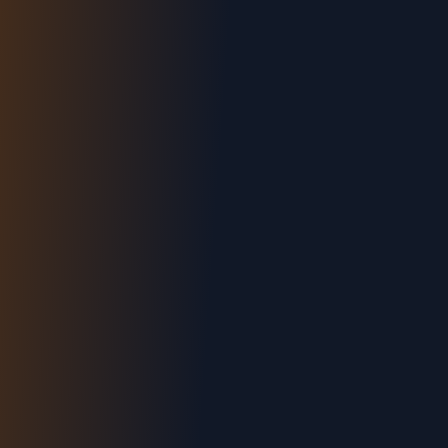
Urgence : 06.70.73.82.68
Devis gratuit
Intervention < 2h
Tout Arles
Devis gratuit