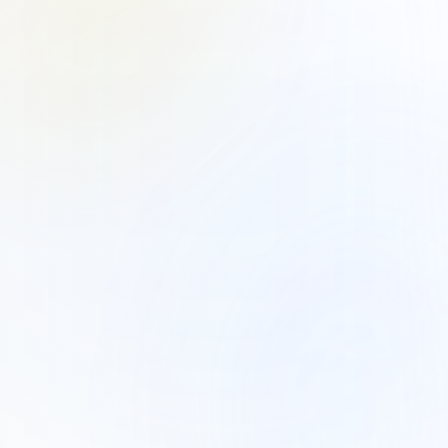
Certifié NF C 15-100
Intervention < 1h
Hyères et environs