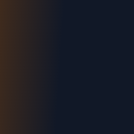
Urgence : 06.70.73.82.68
Devis gratuit
Intervention < 2h
Tout Château-Arnoux-Saint-Auban
Devis gratuit