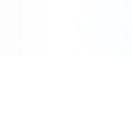
Riv'Énergies à Toulon ?
Rapidité :
Intervention rapide sur Toulon
et le Var
Expertise :
Plus de 10 ans d'expérience en
électricité
Transparence :
Devis détaillé avant toute
intervention
Garantie :
Travaux garantis et assurance
décennale
Disponibilité :
Service d'urgence 24h/24 et
7j/7
Appeler Maintenant