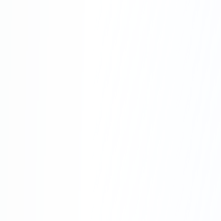
Pourquoi Choisir
Riv'Énergies à Aubagne ?
Rapidité :
Intervention rapide sur Aubagne
et le Bouches-du-Rhône
Expertise :
Plus de 10 ans d'expérience en
électricité
Transparence :
Devis détaillé avant toute
intervention
Garantie :
Travaux garantis et assurance