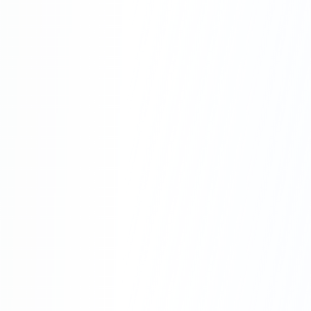
Pourquoi Choisir
Riv'Énergies à Avignon ?
Rapidité :
Intervention rapide sur Avignon
et le Vaucluse