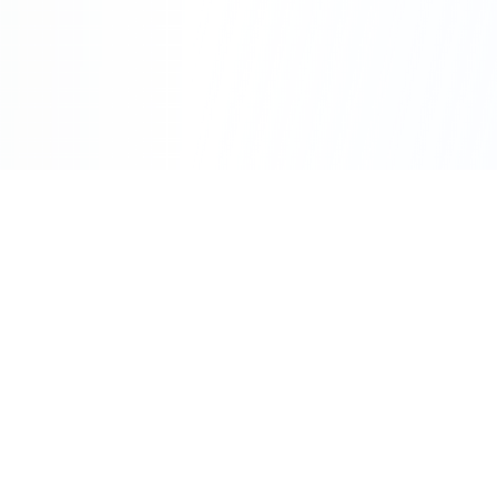
Expertise :
Plus de 10 ans d'expérience en
électricité
Transparence :
Devis détaillé avant toute
intervention
Garantie :
Travaux garantis et assurance
décennale
Disponibilité :
Service d'urgence 24h/24 et
7j/7
Appeler Maintenant
Zone d'intervention étendue
Depuis notre base à Gréasque, nous