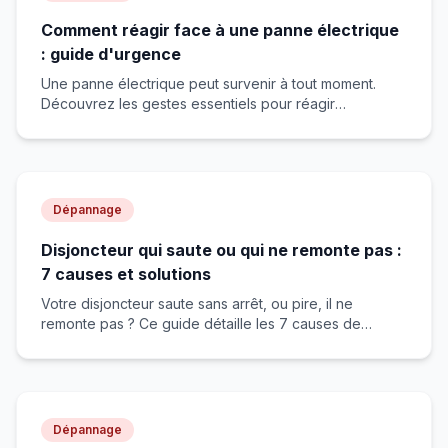
Comment réagir face à une panne électrique
: guide d'urgence
Une panne électrique peut survenir à tout moment.
Découvrez les gestes essentiels pour réagir
efficacement et en toute sécurité.
Dépannage
Disjoncteur qui saute ou qui ne remonte pas :
7 causes et solutions
Votre disjoncteur saute sans arrêt, ou pire, il ne
remonte pas ? Ce guide détaille les 7 causes de
déclenchement, explique pourquoi le différentiel saute
la nuit, et vous donne la méthode pas à pas pour
localiser le circuit ou l'appareil en cause.
Dépannage