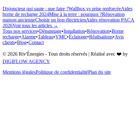
Disjoncteur qui saute : que faire ?
Wallbox vs prise renforcée
Aides
borne de recharge 2024
Mise à la terre : pourquoi ?
Rénovation
maison ancienne
Choisir un bon électricien
Aides rénovation PACA
2026
Voir tous les articles →
Tous nos services
•
Dépannage
•
Installation
•
Rénovation
•
Borne
recharge
•
Alarme
•
Tableau
•
VMC
•
Éclairage
•
Réalisations
•
Avis
clients
•
Blog
•
Contact
©
2026
Riv'Énergies - Tous droits réservés | Réalisé avec ❤️ by
DIGIFLOW AGENCY
Mentions légales
Politique de confidentialité
Plan du site