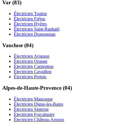
Var (83)
Électricien Toulon
Électricien Fréjus
Électricien Hyères
Électricien Saint-Raphaël
Électricien Draguignan
Vaucluse (84)
Électricien Avignon
Électricien Orange
Électricien Carpentras
Électricien Cavaillon
Électricien Pertuis
Alpes-de-Haute-Provence (04)
Électricien Manosque
Électricien Digne-les-Bains
Électricien Sisteron
Électricien Forcalquier
Électricien Château-Arnoux