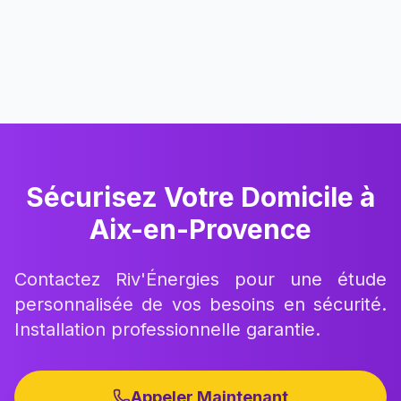
+
Quelle est la durée de l'installation ?
Sécurisez Votre Domicile à
Aix-en-Provence
Contactez Riv'Énergies pour une étude
personnalisée de vos besoins en sécurité.
Installation professionnelle garantie.
Appeler Maintenant