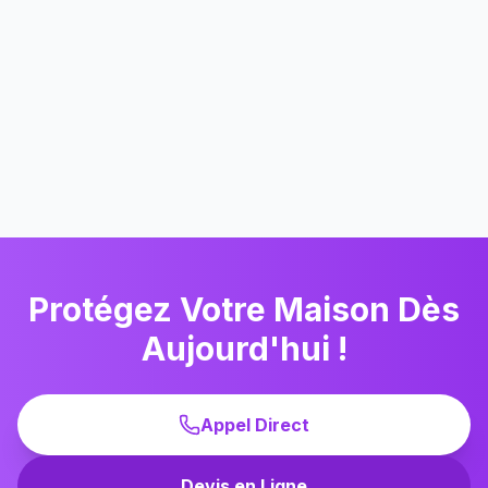
Cabinet Médical Dr.
Installation professionnelle
Martin
médicale
2024-10
Cours Mirabeau
Protégez Votre Maison Dès
Aujourd'hui !
Appel Direct
Devis en Ligne