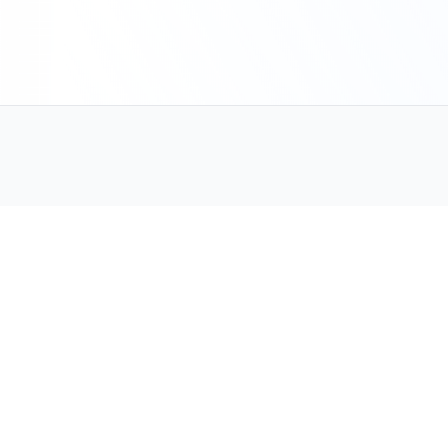
Votre expert en électricité générale. Professionnalisme,
qualité et sérieux garantis.
Contact
06.70.73.82.68
andrea@riv-energies.fr