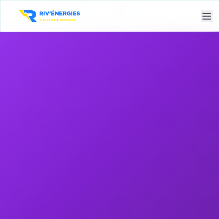
Aix-
en-Provence
06.70.73.82.68