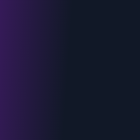
Urgence : 06.70.73.82.68
Devis gratuit
Intervention < 2h
Tout Hyères