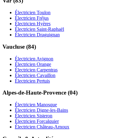
Var (83)
Électricien Toulon
Électricien Fréjus
Électricien Hyères
Électricien Saint-Raphaël
Électricien Draguignan
Vaucluse (84)
Électricien Avignon
Électricien Orange
Électricien Carpentras
Électricien Cavaillon
Électricien Pertuis
Alpes-de-Haute-Provence (04)
Électricien Manosque
Électricien Digne-les-Bains
Électricien Sisteron
Électricien Forcalquier
Électricien Château-Arnoux