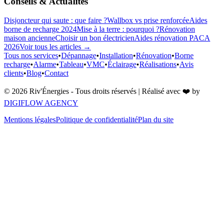
Conseils & Actualités
Disjoncteur qui saute : que faire ?
Wallbox vs prise renforcée
Aides
borne de recharge 2024
Mise à la terre : pourquoi ?
Rénovation
maison ancienne
Choisir un bon électricien
Aides rénovation PACA
2026
Voir tous les articles →
Tous nos services
•
Dépannage
•
Installation
•
Rénovation
•
Borne
recharge
•
Alarme
•
Tableau
•
VMC
•
Éclairage
•
Réalisations
•
Avis
clients
•
Blog
•
Contact
©
2026
Riv'Énergies - Tous droits réservés | Réalisé avec ❤️ by
DIGIFLOW AGENCY
Mentions légales
Politique de confidentialité
Plan du site