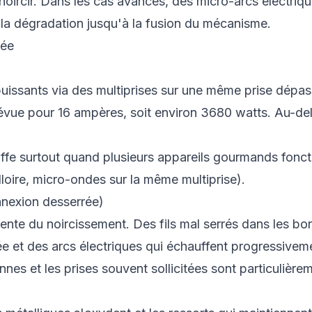
 noircir. Dans les cas avancés, des micro-arcs électri
la dégradation jusqu'à la fusion du mécanisme.
lée
puissants via des multiprises sur une même prise dépas
évue pour 16 ampères, soit environ 3680 watts. Au-del
uffe surtout quand plusieurs appareils gourmands fon
loire, micro-ondes sur la même multiprise).
nnexion desserrée)
uente du noircissement. Des fils mal serrés dans les bo
ée et des arcs électriques qui échauffent progressive
nes et les prises souvent sollicitées sont particulièr