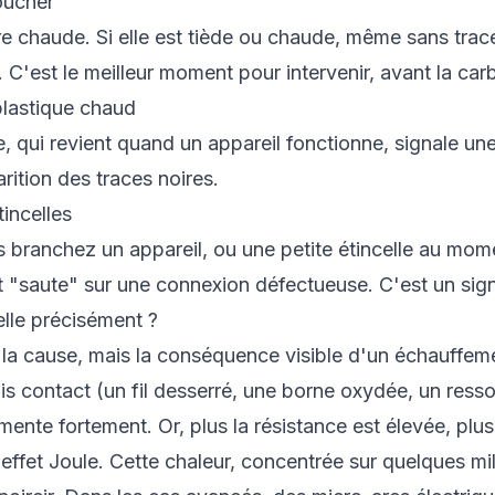
oucher
re chaude. Si elle est tiède ou chaude, même sans trace 
C'est le meilleur moment pour intervenir, avant la car
plastique chaud
, qui revient quand un appareil fonctionne, signale un
rition des traces noires.
incelles
branchez un appareil, ou une petite étincelle au mome
nt "saute" sur une connexion défectueuse. C'est un sign
elle précisément ?
 la cause, mais la conséquence visible d'un échauffem
s contact (un fil desserré, une borne oxydée, un ressor
mente fortement. Or, plus la résistance est élevée, plu
effet Joule. Cette chaleur, concentrée sur quelques milli