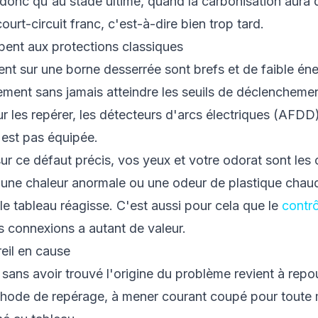
 donc qu'au stade ultime, quand la carbonisation aura dé
ourt-circuit franc, c'est-à-dire bien trop tard.
pent aux protections classiques
nt sur une borne desserrée sont brefs et de faible éne
ent sans jamais atteindre les seuils de déclenchement.
 les repérer, les détecteurs d'arcs électriques (AFDD)
 est pas équipée.
ur ce défaut précis, vos yeux et votre odorat sont les 
, une chaleur anormale ou une odeur de plastique chau
 le tableau réagisse. C'est aussi pour cela que le
contrô
s connexions a autant de valeur.
reil en cause
 sans avoir trouvé l'origine du problème revient à repo
thode de repérage, à mener courant coupé pour toute 