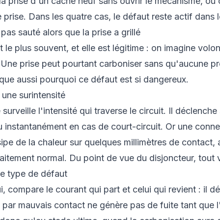
 la prise d'un cache neuf sans ouvrir le mécanisme, ou co
prise. Dans les quatre cas, le défaut reste actif dans l
pas sauté alors que la prise a grillé
t le plus souvent, et elle est légitime : on imagine volo
. Une prise peut pourtant carboniser sans qu'aucune pr
ue aussi pourquoi ce défaut est si dangereux.
une surintensité
surveille l'intensité qui traverse le circuit. Il déclench
u instantanément en cas de court-circuit. Or une conne
sipe de la chaleur sur quelques millimètres de contact, a
tement normal. Du point de vue du disjoncteur, tout v
 ce type de défaut
lui, compare le courant qui part et celui qui revient : il d
e par mauvais contact ne génère pas de fuite tant que l