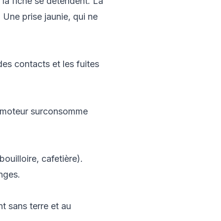
 la fiche se détendent. La
 Une prise jaunie, qui ne
es contacts et les fuites
le moteur surconsomme
bouilloire, cafetière).
onges.
t sans terre et au