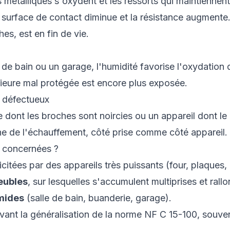
 métalliques s'oxydent et les ressorts qui maintiennent
a surface de contact diminue et la résistance augmente.
hes, est en fin de vie.
 de bain ou un garage, l'humidité favorise l'oxydation d
rieure mal protégée est encore plus exposée.
l défectueux
 dont les broches sont noircies ou un appareil dont 
ine de l'échauffement, côté prise comme côté appareil.
s concernées ?
licitées par des appareils très puissants (four, plaques, 
meubles
, sur lesquelles s'accumulent multiprises et rall
umides
(salle de bain, buanderie, garage).
avant la généralisation de la norme NF C 15-100, souven