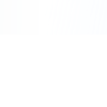
Expertise :
Plus de 10 ans d'expérience en
électricité
Transparence :
Devis détaillé avant toute
intervention
Garantie :
Travaux garantis et assurance
décennale
Disponibilité :
Service d'urgence 24h/24 et
7j/7
Appeler Maintenant
Zone d'intervention étendue
Depuis notre base à Gréasque, nous