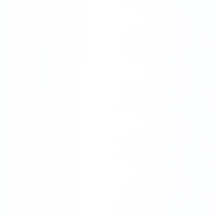
Pourquoi Choisir
Riv'Énergies à Aubagne ?
Rapidité :
Intervention rapide sur Aubagne
et le Bouches-du-Rhône