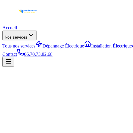
Accueil
Nos services
Tous nos services
Dépannage Électrique
Installation Électrique
Contact
06.70.73.82.68
06.70.73.82.68
06.70.73.82.68
Devis gratuit
Devis gratuit