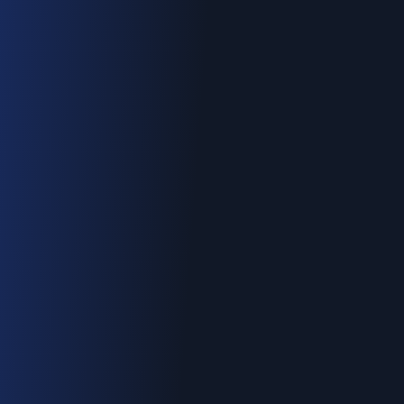
Urgence : 06.70.73.82.68
Devis gratuit
Intervention < 2h
Tout Fréjus