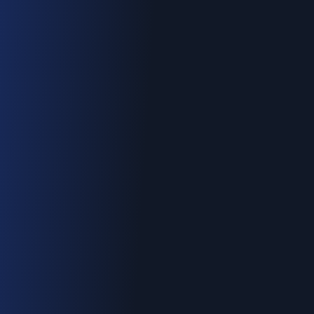
Urgence : 06.70.73.82.68
Devis gratuit
Intervention < 2h
Tout Château-Arnoux-Saint-Auban
Devis gratuit