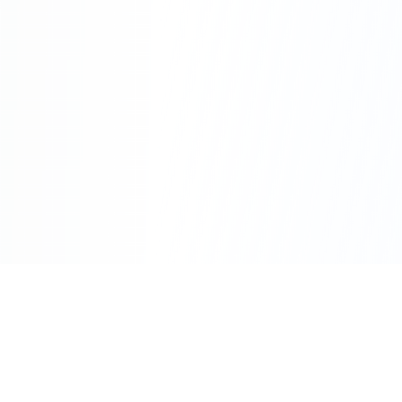
Pourquoi Choisir
Riv'Énergies à Avignon ?
Rapidité :
Intervention rapide sur Avignon
et le Vaucluse
Expertise :
Plus de 10 ans d'expérience en
électricité
Transparence :
Devis détaillé avant toute
intervention
Garantie :
Travaux garantis et assurance
décennale
Disponibilité :
Service d'urgence 24h/24 et
7j/7