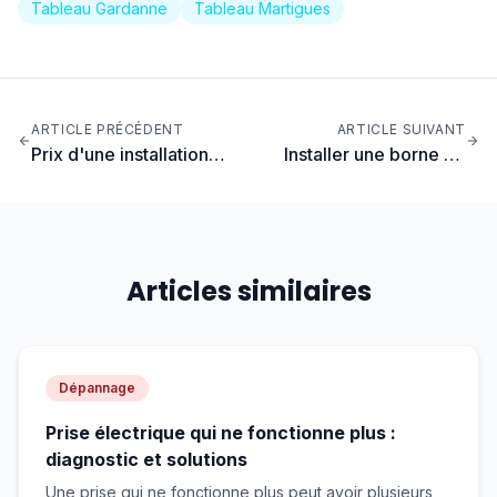
Tableau Gardanne
Tableau Martigues
ARTICLE PRÉCÉDENT
ARTICLE SUIVANT
Prix d'une installation
Installer une borne de
électrique pour maison
recharge en copropriété
en PACA : tarifs détaillés
en PACA : le guide
complet
Articles similaires
Dépannage
Prise électrique qui ne fonctionne plus :
diagnostic et solutions
Une prise qui ne fonctionne plus peut avoir plusieurs