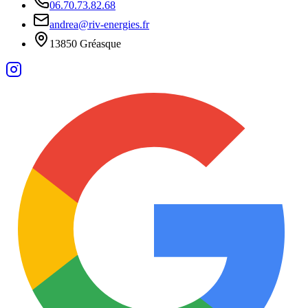
06.70.73.82.68
andrea@riv-energies.fr
13850 Gréasque