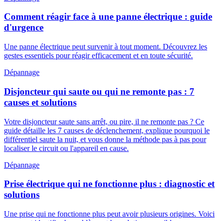
Comment réagir face à une panne électrique : guide
d'urgence
Une panne électrique peut survenir à tout moment. Découvrez les
gestes essentiels pour réagir efficacement et en toute sécurité.
Dépannage
Disjoncteur qui saute ou qui ne remonte pas : 7
causes et solutions
Votre disjoncteur saute sans arrêt, ou pire, il ne remonte pas ? Ce
guide détaille les 7 causes de déclenchement, explique pourquoi le
différentiel saute la nuit, et vous donne la méthode pas à pas pour
localiser le circuit ou l'appareil en cause.
Dépannage
Prise électrique qui ne fonctionne plus : diagnostic et
solutions
Une prise qui ne fonctionne plus peut avoir plusieurs origines. Voici