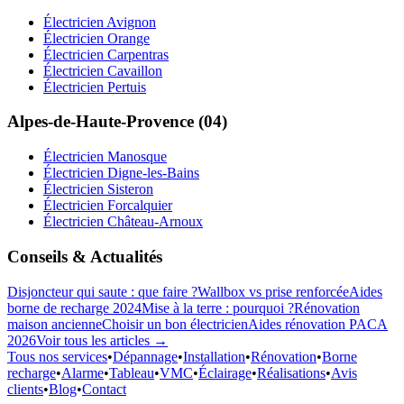
Électricien Avignon
Électricien Orange
Électricien Carpentras
Électricien Cavaillon
Électricien Pertuis
Alpes-de-Haute-Provence (04)
Électricien Manosque
Électricien Digne-les-Bains
Électricien Sisteron
Électricien Forcalquier
Électricien Château-Arnoux
Conseils & Actualités
Disjoncteur qui saute : que faire ?
Wallbox vs prise renforcée
Aides
borne de recharge 2024
Mise à la terre : pourquoi ?
Rénovation
maison ancienne
Choisir un bon électricien
Aides rénovation PACA
2026
Voir tous les articles →
Tous nos services
•
Dépannage
•
Installation
•
Rénovation
•
Borne
recharge
•
Alarme
•
Tableau
•
VMC
•
Éclairage
•
Réalisations
•
Avis
clients
•
Blog
•
Contact