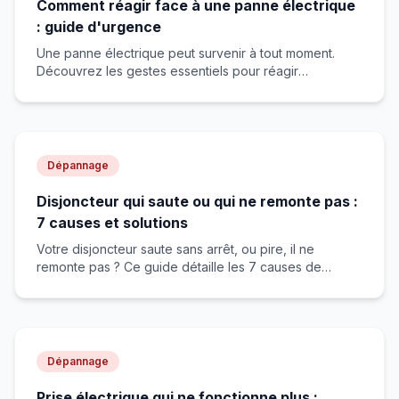
Comment réagir face à une panne électrique
: guide d'urgence
Une panne électrique peut survenir à tout moment.
Découvrez les gestes essentiels pour réagir
efficacement et en toute sécurité.
Dépannage
Disjoncteur qui saute ou qui ne remonte pas :
7 causes et solutions
Votre disjoncteur saute sans arrêt, ou pire, il ne
remonte pas ? Ce guide détaille les 7 causes de
déclenchement, explique pourquoi le différentiel saute
la nuit, et vous donne la méthode pas à pas pour
localiser le circuit ou l'appareil en cause.
Dépannage
Prise électrique qui ne fonctionne plus :