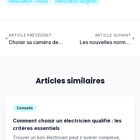
Rénovation Toulon
Rénovation Avignon
ARTICLE PRÉCÉDENT
ARTICLE SUIVANT
Choisir sa caméra de
Les nouvelles normes
surveillance extérieure :
électriques en 2024 : ce
guide d'achat
qui change
Articles similaires
Conseils
Comment choisir un électricien qualifié : les
critères essentiels
Trouver un bon électricien peut s'avérer complexe,