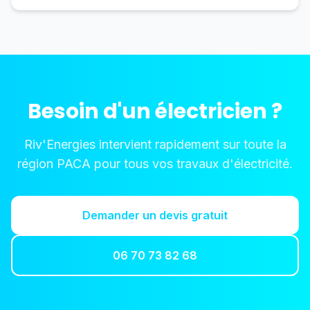
Besoin d'un électricien ?
Riv'Energies intervient rapidement sur toute la
région PACA pour tous vos travaux d'électricité.
Demander un devis gratuit
06 70 73 82 68